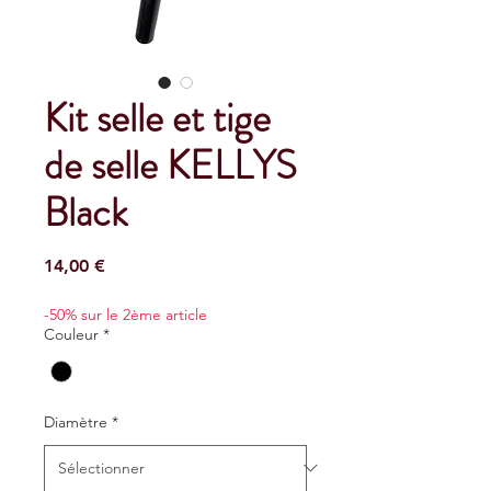
Kit selle et tige
de selle KELLYS
Black
Prix
14,00 €
-50% sur le 2ème article
Couleur
*
Diamètre
*