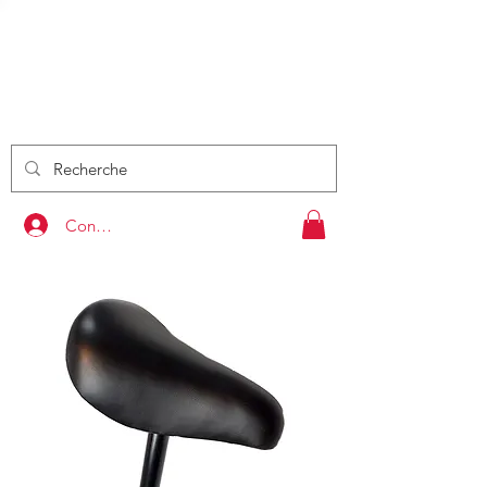
DRAISIE
NNE
S
by Kids Rider Bike
VENTE - EVENEMENT
PRESTATION - FORMATION
Connexion