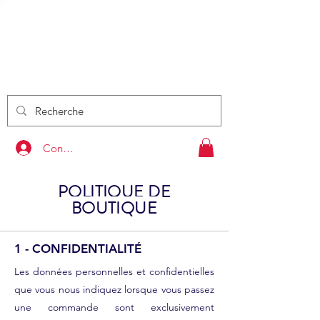
DRAISIE
NNE
S
by Kids Rider Bike
VENTE - EVENEMENT
PRESTATION - FORMATION
Connexion
POLITIQUE DE
BOUTIQUE
1 - CONFIDENTIALITÉ
Les données personnelles et confidentielles
que vous nous indiquez lorsque vous passez
une commande sont exclusivement