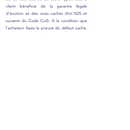
client bénéficie de la garantie légale
d'éviction et des vices cachés (Art.1625 et
suivants du Code Civil). A la condition que
l'acheteur fasse la preuve du défaut caché,
le vendeur doit légalement en réparer
toutes les conséquences (art.1641 et
suivants du code civil) ; si l'acheteur
s'adresse aux tribunaux, il doit le faire dans
un " bref délai " à compter de la
découverte du défaut caché (art.1648 du
code civil).
10 - ATTRIBUTION DE
JURIDICTION
Les présentes conditions générales de
vente sont régies par le droit français.
11 - DROIT DE RÉTRACTATION