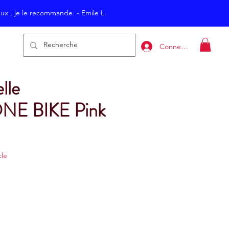
eux , je le recommande. - Emile L.
Connexion
lle
E BIKE Pink
cle