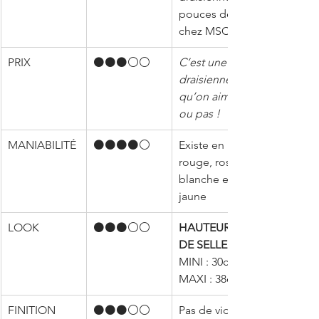
pouces de 
chez MSC
PRIX
⚫️⚫️⚫️⚪⚪️
C’est une 
draisienne 
qu’on aime 
ou pas !
MANIABILITÉ
⚫️⚫️⚫️⚫️⚪️
​Existe en 
rouge, rose, 
blanche et 
jaune
LOOK
⚫️⚫️⚫️⚪⚪
HAUTEUR 
DE SELLE 
MINI : 30cm – 
MAXI : 38cm
FINITION
⚫️⚫️⚫️⚪⚪️
Pas de vidéo 