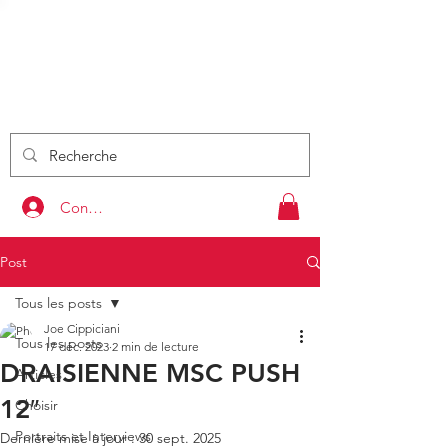
DRAISIE
NNE
S
by Kids Rider Bike
VENTE - EVENEMENT
PRESTATION - FORMATION
Connexion
Post
Tous les posts
Joe Cippiciani
Tous les posts
17 déc. 2023
2 min de lecture
DRAISIENNE MSC PUSH
Articles
12″
Choisir
Portraits et Interviews
Dernière mise à jour :
30 sept. 2025