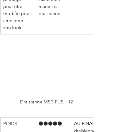
peut être 
manier sa 
modifié pour 
draisienne.
améliorer 
son look.
Draisienne MSC PUSH 12″
POIDS
⚫️⚫️⚫️⚫️⚫️
AU FINAL
draisienne 12 