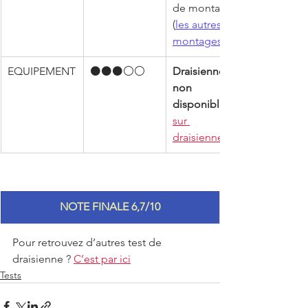
de montage 
(
les autres 
montages
EQUIPEMENT
⚫️⚫️⚫️⚪⚪️
Draisienne 
non 
disponible 
sur 
draisiennes.fr
NOTE FINALE 6,7/10
Pour retrouvez d’autres test de 
draisienne ? 
C’est par ici
Tests