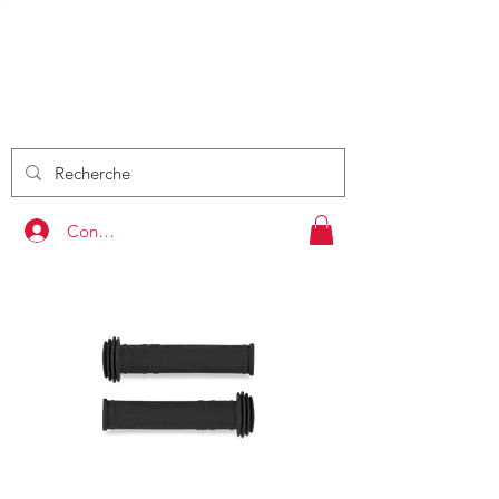
DRAISIE
NNE
S
by Kids Rider Bike
VENTE - EVENEMENT
PRESTATION - FORMATION
Connexion